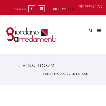
T. +352 621 290 739
Follow us:
[ FR ]
[ IT ]
[ EN ]
LIVING ROOM
HOME
/
PRODUCTS
/
LIVING ROOM