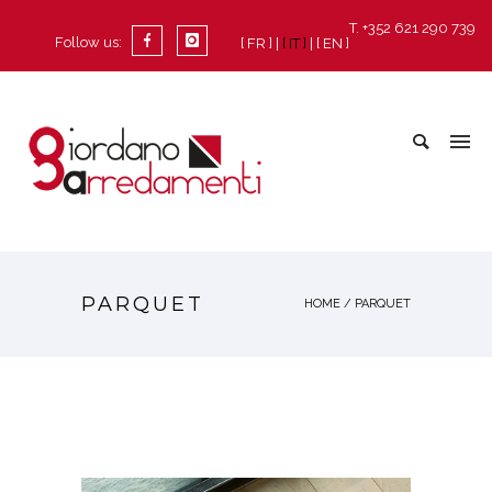
T. +352 621 290 739
Follow us:
[ FR ]
[ IT ]
[ EN ]
PARQUET
HOME
/
PARQUET