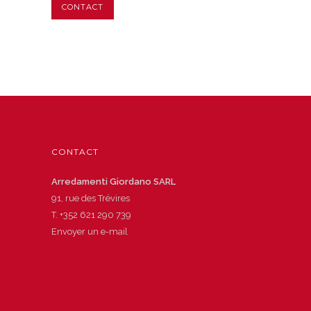
CONTACT
CONTACT
Arredamenti Giordano SARL
91, rue des Trévires
T.
+352 621 290 739
Envoyer un e-mail