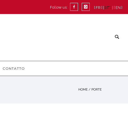
Follow us:
[ FR ]
[ IT ]
[ EN ]
CONTATTO
HOME
/
PORTE