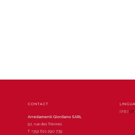
CONTACT
LINGU
[ FR ]
[ IT 
Arredamenti Giordano SARL
91, rue des Trévires
T.
+352 621 290 739