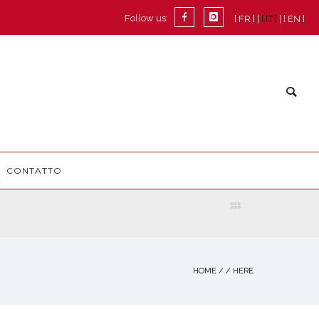
Follow us:
[ FR ]
[ IT ]
[ EN ]
CONTATTO
HOME
/ / HERE