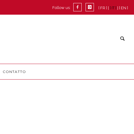
Follow us:
[ FR ]
[ IT ]
[ EN ]
CONTATTO