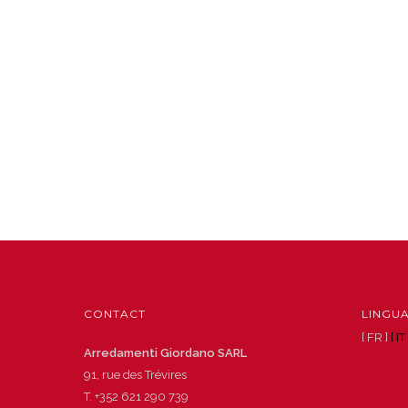
CONTACT
LINGU
[ FR ]
[ IT 
Arredamenti Giordano SARL
91, rue des Trévires
T.
+352 621 290 739