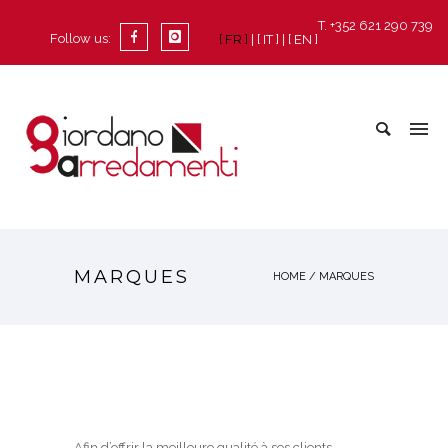
T. +352 621 290 739
Follow us:
[ FR ]
[ IT ]
[ EN ]
MARQUES
HOME
/
MARQUES
Afin d’offrir la meilleure qualité à ses clients,