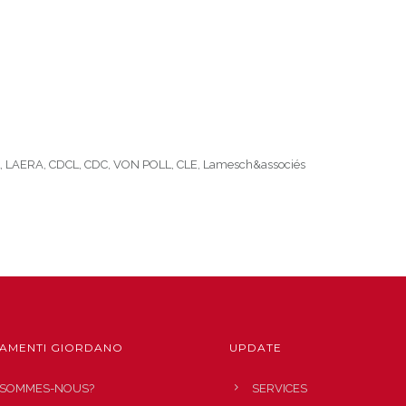
 LAERA, CDCL, CDC, VON POLL, CLE, Lamesch&associés
AMENTI GIORDANO
UPDATE
 SOMMES-NOUS?
SERVICES