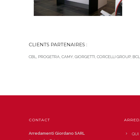
CLIENTS PARTENAIRES :
CBL, PROGETRA, CAMY, GIORGETTI, CORCELLI GROUP, BCL,
CONTACT
ARRED
Arredamenti Giordano SARL
QUI