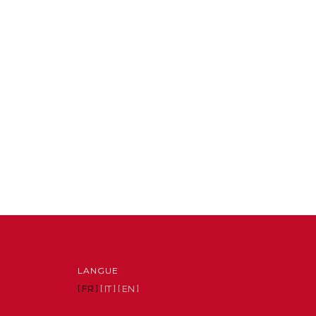
LANGUE
[ FR ]
[ IT ]
[ EN ]