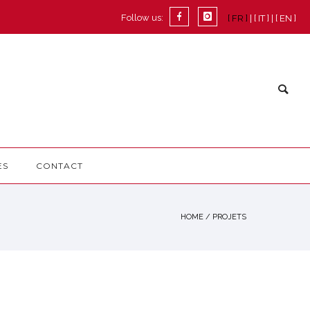
Follow us:
[ FR ]
[ IT ]
[ EN ]
ES
CONTACT
HOME
/
PROJETS