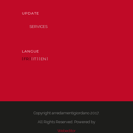
UPDATE
SERVICES
LANGUE
[ FR ]
[ IT ]
[ EN ]
Copyright arredamentigiordano 2017.
All Rights Reserved. Powered by
Webeditor