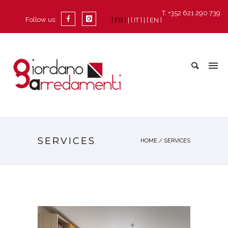
T. +352 621 290 739
Follow us:
[ FR ]
[ IT ]
[ EN ]
SERVICES
HOME
/
SERVICES