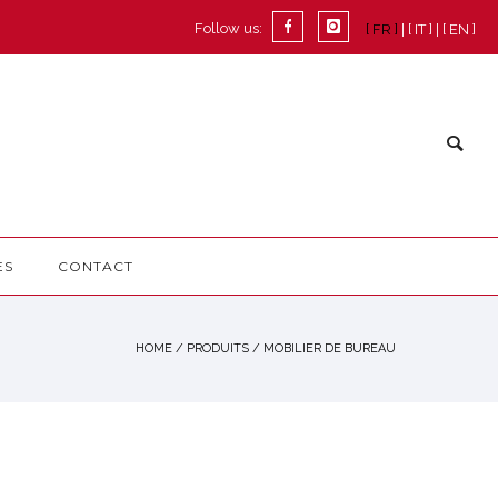
Follow us:
[ FR ]
[ IT ]
[ EN ]
ES
CONTACT
HOME
/
PRODUITS
/
MOBILIER DE BUREAU