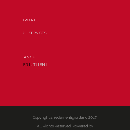
UPDATE
SERVICES
LANGUE
[ FR ]
[ IT ]
[ EN ]
Copyright arredamentigiordano 2017.
All Rights Reserved. Powered by