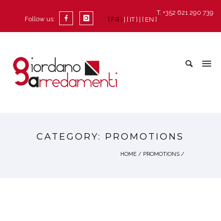
T. +352 621 290 739
Follow us:
[ FR ]
[ IT ]
[ EN ]
CATEGORY: PROMOTIONS
HOME
/
PROMOTIONS
/