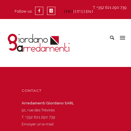
T. +352 621 290 739
Follow us:
[ FR ]
[ IT ]
[ EN ]
CONTACT
Arredamenti Giordano SARL
91, rue des Trévires
T.
+352 621 290 739
Envoyer un e-mail