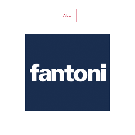
ALL
FANTONI
Cuisine
·
Marque